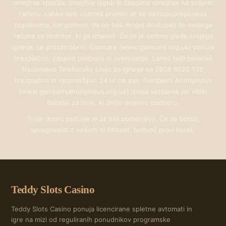
omejitve vplačila, omejitve izgub in časovne omejitve na svojem
računu. Lahko tudi vzameš premor ali se samopoprepoveda
popolnoma, kar pomeni, da ne boš mogel dostopati do svojega
računa za obdobje, ki ga izbereš. Če te je skrbno glede tvojega
igranja, se prosim obrni. Gamcare (www.gamcare.org.uk) ponuja
brezplačno, zaupno podporo in svetovanje. Lahko tudi pokličeš
Nacionalno Telefonsko Linijo za Igranje na 0808 8020 133,
brezplačno in razpoložljivo 24 ur na dan. Gamblers Anonymous
(www.gamblersanonymous.org.uk) izvaja sestanke po Veliki
Britaniji za tiste, ki želijo dejavno podporo.
Tvoje dobro počutje je za nas pomenljivo. Če se boruš,
spregovoriti z nekom ni šibkost, temveč pravi korak.
Teddy Slots Casino
Teddy Slots Casino ponuja licencirane spletne avtomati in
igre na mizi od reguliranih ponudnikov programske