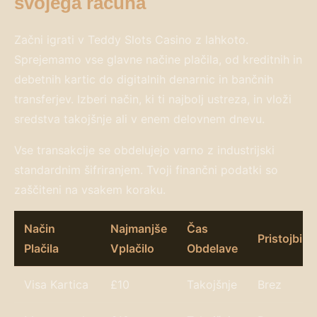
svojega računa
Začni igrati v Teddy Slots Casino z lahkoto.
Sprejemamo vse glavne načine plačila, od kreditnih in
debetnih kartic do digitalnih denarnic in bančnih
transferjev. Izberi način, ki ti najbolj ustreza, in vloži
sredstva takojšnje ali v enem delovnem dnevu.
Vse transakcije se obdelujejo varno z industrijski
standardnim šifriranjem. Tvoji finančni podatki so
zaščiteni na vsakem koraku.
Način
Najmanjše
Čas
Pristojbine
Plačila
Vplačilo
Obdelave
Visa Kartica
£10
Takojšnje
Brez