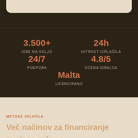
3.500+
24h
IGRE NA VOLJO
HITROST IZPLAČILA
24/7
4.8/5
PODPORA
OCENA IGRALCA
Malta
LICENCIRANO
METODE VPLAČILA
Več načinov za financiranje