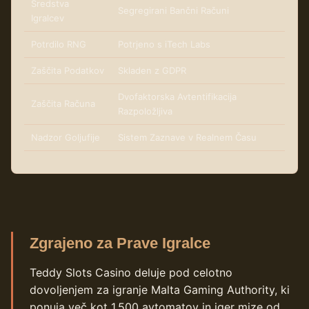
Sredstva
Segregirani Bančni Računi
Igralcev
Potrdilo RNG
Potrjeno s iTech Labs
Zaščita Podatkov
Skladen z GDPR
Dvofaktorska Avtentifikacija
Zaščita Računa
Razpoložljiva
Nadzor Goljufije
Sistem Zaznave v Realnem Času
Zgrajeno za Prave Igralce
Teddy Slots Casino deluje pod celotno
dovoljenjem za igranje Malta Gaming Authority, ki
ponuja več kot 1.500 avtomatov in iger mize od