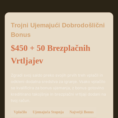
Trojni Ujemajući Dobrodošlični
Bonus
$450 + 50 Brezplačnih
Vrtljajev
Zgradi svoj saldo preko svojih prvih treh vplačil in
odkleni dodatna sredstva za igranje. Vsako vplačilo
se kvalificira za bonus ujemanja, z bonus gotovino
kreditirano takojšnje in brezplačni vrtljaji dodani na
tvoj račun.
Vplačilo
Ujemajuča Stopnja
Največji Bonus