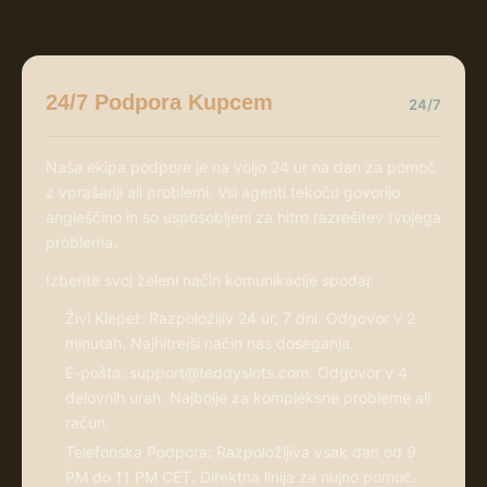
24/7 Podpora Kupcem
24/7
Naša ekipa podpore je na voljo 24 ur na dan za pomoč
z vprašanji ali problemi. Vsi agenti tekočo govorijo
angleščino in so usposobljeni za hitro razrešitev tvojega
problema.
Izberite svoj želeni način komunikacije spodaj:
Živi Klepet: Razpoložljiv 24 ur, 7 dni. Odgovor v 2
minutah. Najhitrejši način nas doseganja.
E-pošta:
support@teddyslots.com
. Odgovor v 4
delovnih urah. Najbolje za kompleksne probleme ali
račun.
Telefonska Podpora: Razpoložljiva vsak dan od 9
PM do 11 PM CET. Direktna linija za nujno pomoč.