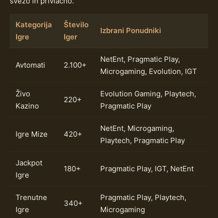
svežo in privlačno.
Kategorija
Število
Izbrani Ponudniki
Igre
Iger
NetEnt, Pragmatic Play,
Avtomati
2.100+
Microgaming, Evolution, IGT
Živo
Evolution Gaming, Playtech,
220+
Kazino
Pragmatic Play
NetEnt, Microgaming,
Igre Mize
420+
Playtech, Pragmatic Play
Jackpot
180+
Pragmatic Play, IGT, NetEnt
Igre
Trenutne
Pragmatic Play, Playtech,
340+
Igre
Microgaming