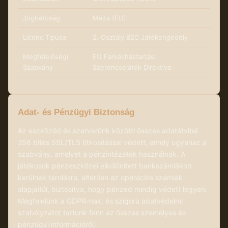
Joghatóság
Málta (EU)
Licenc Típusa
2. Osztály B2C Játékengedély
Megfelelőségi
EU Farkasháztartási
Szabvány
Szerencsejáték Direktíva
Adat- és Pénzügyi Biztonság
Az eszközöd és szerverünk közötti összes adatátvitel
256 bites SSL/TLS titkosítással védett, amely ugyanaz a
szabvány, amelyet a pénzintézetek használnak. A
játékosok pénzeszközei elkülönített bankszámlákon
kerülnek tárolásra, eltérően az operációs számlák
alapjaitól, biztosítva, hogy pénzed mindig védett legyen.
Megfelelünk a GDPR-nak, és szigorú adatvédelmi
szabályzatot tartunk fenn az összes személyes és
pénzügyi információról.