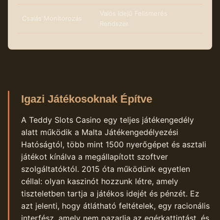
Valós Idejű Felismerés
Csalás Monitorozás
Rendszer
Igazi Játékosoknak Építve
A Teddy Slots Casino egy teljes játékengedély
alatt működik a Malta Játékengedélyezési
Hatóságtól, több mint 1500 nyerőgépet és asztali
játékot kínálva a megállapított szoftver
szolgáltatóktól. 2015 óta működünk egyetlen
céllal: olyan kaszinót hozzunk létre, amely
tiszteletben tartja a játékos idejét és pénzét. Ez
azt jelenti, hogy átlátható feltételek, egy racionális
interfész, amely nem pazarlja az egérkattintást, és