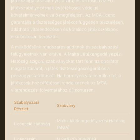
játékszolgáltatások nyújtására, és biztosítja az EU
játékszabályozásnak és játékosok védelmi
követelményeinek való megfelelést. Az MGA-licenc
garantálja a tisztességes játékot független tesztelésen,
átlátható vitarendezésen és kötelező játékos-alapok
elkülönítésén keresztül.
A működésünk rendszeres auditnak és szabályozási
felügyeletnek van kitéve. A Malta Játékengedélyezési
Hatóság szigorú szabványokat tart fenn az operátor
magatartásáról, a játék tisztességességéről és a
pénzügyi stabilitásról. Ha bármilyen vita merülne fel, a
játékosok hozzáféréssel rendelkeznek az MGA
vitarendezési folyamatához díjmentesen.
Szabályozási
Szabvány
Részlet
Malta Játékengedélyezési Hatóság
Licencelő Hatóság
(MGA)
Licencszám
MGA/B2C/384/2019