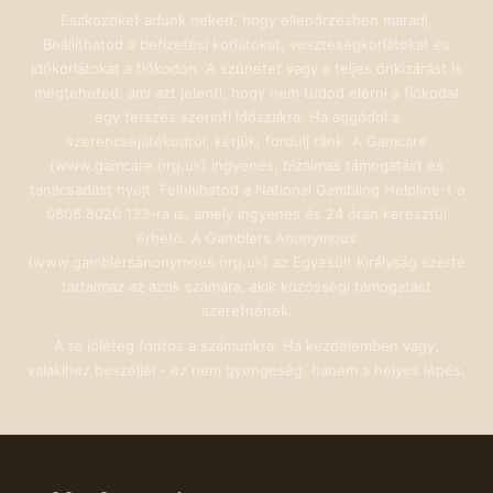
Eszközöket adunk neked, hogy ellenőrzésben maradj.
Beállíthatod a befizetési korlátokat, veszteségkorlátokat és
időkorlátokat a fiókodon. A szünetet vagy a teljes önkizárást is
megteheted, ami azt jelenti, hogy nem tudod elérni a fiókodat
egy tetszés szerinti időszakra. Ha aggódol a
szerencsejátékodról, kérjük, fordulj ránk. A Gamcare
(www.gamcare.org.uk) ingyenes, bizalmas támogatást és
tanácsadást nyújt. Felhívhatod a National Gambling Helpline-t a
0808 8020 133-ra is, amely ingyenes és 24 órán keresztül
érhető. A Gamblers Anonymous
(www.gamblersanonymous.org.uk) az Egyesült Királyság szerte
tartalmaz az azok számára, akik közösségi támogatást
szeretnének.
A te jóléteg fontos a számunkra. Ha küzdelemben vagy,
valakihez beszéljél - ez nem gyengeség, hanem a helyes lépés.