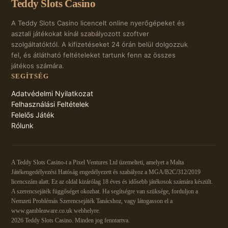
Teddy Slots Casino
A Teddy Slots Casino licencelt online nyerőgépeket és
asztali játékokat kínál szabályozott szoftver
szolgáltatóktól. A kifizetéseket 24 órán belül dolgozzuk
fel, és átlátható feltételeket tartunk fenn az összes
játékos számára.
SEGÍTSÉG
Adatvédelmi Nyilatkozat
Felhasználási Feltételek
Felelős Játék
Rólunk
A Teddy Slots Casino-t a Pixel Ventures Ltd üzemelteti, amelyet a Malta
Játékengedélyezési Hatóság engedélyezett és szabályoz a MGA/B2C/312/2019
licencszám alatt. Ez az oldal kizárólag 18 éves és idősebb játékosok számára készült.
A szerencsejáték függőséget okozhat. Ha segítségre van szüksége, forduljon a
Nemzeti Problémás Szerencsejáték Tanácshoz, vagy látogasson el a
www.gambleaware.co.uk webhelyre.
2026 Teddy Slots Casino. Minden jog fenntartva.