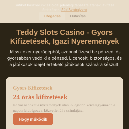
Sütiket használunk az oldal jelenlegi tapasztalatának javítása
Teddy Slots Casino
HU
Játssz
▾
érdekében.
Süti Szabályzat
Elfogadás
Elutasítás
Játékok
Teddy Slots Casino - Gyors
Promóciók
Kifizetések, Igazi Nyeremények
Játssz ezer nyerőgépből, azonnal fizesd be pénzed, és
Üdvözlő Bónusz
gyorsabban vedd ki a pénzed. Licencelt, biztonságos, és
a játékosok idejét értékelő játékosok számára készült.
Támogatás
Gyors Kifizetések
24 órás kifizetések
Ne vár napokat a nyeremények után. A legtöbb kérés ugyanazon a
napon feldolgozva, közvetlenül a számlájára.
Hogy működik