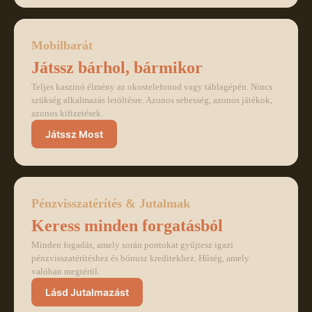
Mobilbarát
Játssz bárhol, bármikor
Teljes kaszinó élmény az okostelefonod vagy táblagépén. Nincs
szükség alkalmazás letöltésre. Azonos sebesség, azonos játékok,
azonos kifizetések.
Játssz Most
Pénzvisszatérítés & Jutalmak
Keress minden forgatásból
Minden fogadás, amely során pontokat gyűjtesz igazi
pénzvisszatérítéshez és bónusz kreditekhez. Hűség, amely
valóban megtérül.
Lásd Jutalmazást